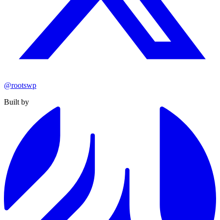
@rootswp
Built by