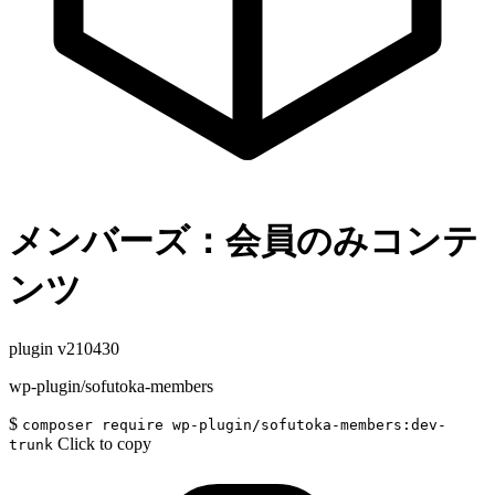
メンバーズ：会員のみコンテ
ンツ
plugin
v210430
wp-plugin/sofutoka-members
$
composer require wp-plugin/sofutoka-members:dev-
Click to copy
trunk