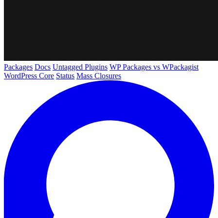
Packages
Docs
Untagged Plugins
WP Packages vs WPackagist
WordPress Core
Status
Mass Closures