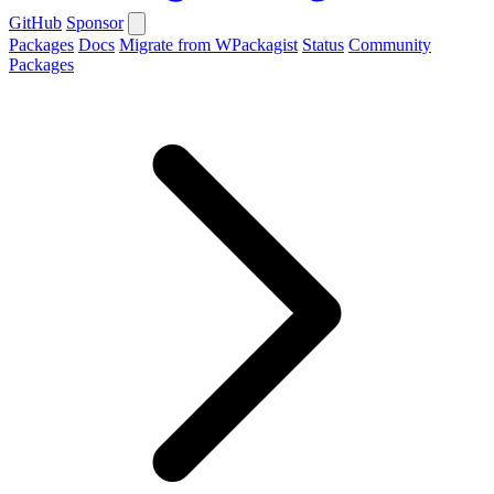
GitHub
Sponsor
Packages
Docs
Migrate from WPackagist
Status
Community
Packages